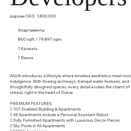
дирхам ОАЭ
1,800,000
Апартаменты
860 sqft. / 79.897 sqm.
1 Кровать
1 Ванна
AGUA introduces a lifestyle where timeless aesthetics meet mo
indulgence. With flowing archways, tranquil water features, and
thoughtfully designed spaces, every detail evokes the charm of 
retreat, right in the heart of Dubai.
PREMIUM FEATURES
 10T-Enabled Building & Apartments
 All Apartments include a Personal Assistant Robot
 Fully Furnished Apartments with Luxurious Decor Pieces
 Sky Pools in All Apartments