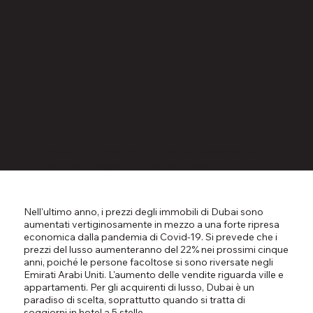
Di
​Siamo una società immobiliare boutique a
Dubai e aiutiamo gli investitori di tutto il mondo
con i loro requisiti immobiliari di lusso
Nell'ultimo anno, i prezzi degli immobili di Dubai sono
aumentati vertiginosamente in mezzo a una forte ripresa
economica dalla pandemia di Covid-19. Si prevede che i
prezzi del lusso aumenteranno del 22% nei prossimi cinque
anni, poiché le persone facoltose si sono riversate negli
Emirati Arabi Uniti. L'aumento delle vendite riguarda ville e
appartamenti. Per gli acquirenti di lusso, Dubai è un
paradiso di scelta, soprattutto quando si tratta di
soggiorni in hotel a 5 stelle.