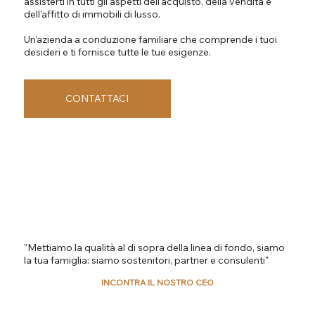
assisterti in tutti gli aspetti dell'acquisto, della vendita e
dell'affitto di immobili di lusso.
Un'azienda a conduzione familiare che comprende i tuoi
desideri e ti fornisce tutte le tue esigenze.
CONTATTACI
"Mettiamo la qualità al di sopra della linea di fondo, siamo
la tua famiglia: siamo sostenitori, partner e consulenti"
INCONTRA IL NOSTRO CEO