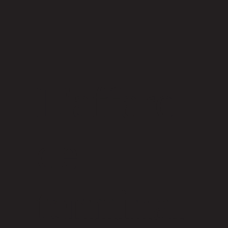
L'affare
del
terminal