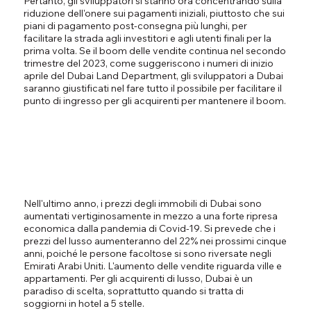
Pertanto, gli sviluppatori si stanno ora concentrando sulla
riduzione dell'onere sui pagamenti iniziali, piuttosto che sui
piani di pagamento post-consegna più lunghi, per
facilitare la strada agli investitori e agli utenti finali per la
prima volta. Se il boom delle vendite continua nel secondo
trimestre del 2023, come suggeriscono i numeri di inizio
aprile del Dubai Land Department, gli sviluppatori a Dubai
saranno giustificati nel fare tutto il possibile per facilitare il
punto di ingresso per gli acquirenti per mantenere il boom.
Nell'ultimo anno, i prezzi degli immobili di Dubai sono
aumentati vertiginosamente in mezzo a una forte ripresa
economica dalla pandemia di Covid-19. Si prevede che i
prezzi del lusso aumenteranno del 22% nei prossimi cinque
anni, poiché le persone facoltose si sono riversate negli
Emirati Arabi Uniti. L'aumento delle vendite riguarda ville e
appartamenti. Per gli acquirenti di lusso, Dubai è un
paradiso di scelta, soprattutto quando si tratta di
soggiorni in hotel a 5 stelle.