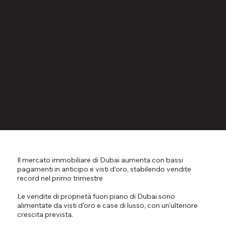
controve
rsia?
15 marzo 2023
Il mercato immobiliare di Dubai aumenta con bassi
pagamenti in anticipo e visti d'oro, stabilendo vendite
record nel primo trimestre
Le vendite di proprietà fuori piano di Dubai sono
alimentate da visti d'oro e case di lusso, con un'ulteriore
crescita prevista.