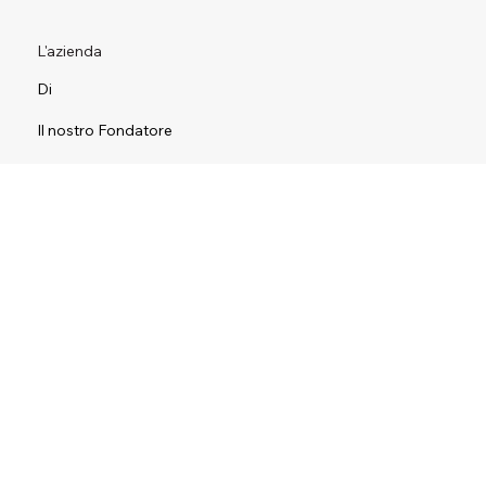
L'azienda
Di
Il nostro Fondatore
politica sulla riservatezza
sottoscrivi
Segui la nostra newsletter per rimanere aggiornato su Just
Bespoke.