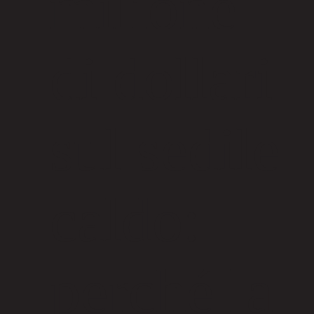
milione
di dollari
sul sedile
caldo:
perché la