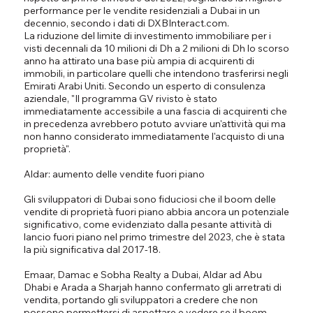
performance per le vendite residenziali a Dubai in un
decennio, secondo i dati di
DXBInteract.com
.
La riduzione del limite di investimento immobiliare per i
visti decennali da 10 milioni di Dh a 2 milioni di Dh lo scorso
anno ha attirato una base più ampia di acquirenti di
immobili, in particolare quelli che intendono trasferirsi negli
Emirati Arabi Uniti. Secondo un esperto di consulenza
aziendale, "Il programma GV rivisto è stato
immediatamente accessibile a una fascia di acquirenti che
in precedenza avrebbero potuto avviare un'attività qui ma
non hanno considerato immediatamente l'acquisto di una
proprietà".
Aldar: aumento delle vendite fuori piano
Gli sviluppatori di Dubai sono fiduciosi che il boom delle
vendite di proprietà fuori piano abbia ancora un potenziale
significativo, come evidenziato dalla pesante attività di
lancio fuori piano nel primo trimestre del 2023, che è stata
la più significativa dal 2017-18.
Emaar, Damac e Sobha Realty a Dubai, Aldar ad Abu
Dhabi e Arada a Sharjah hanno confermato gli arretrati di
vendita, portando gli sviluppatori a credere che non
possono permettersi di aspettare e vedere se il boom