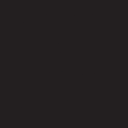
aeroport
uale
libanese
da un