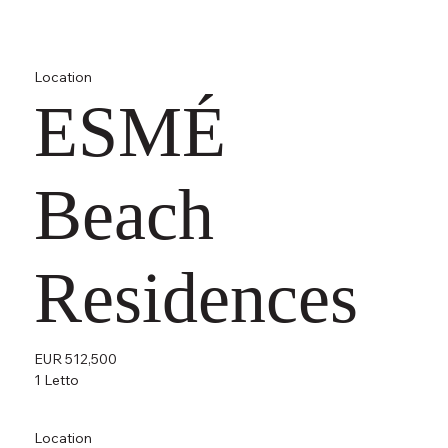
Location
ESMÉ
Beach
Residences
EUR 512,500
1 Letto
Location