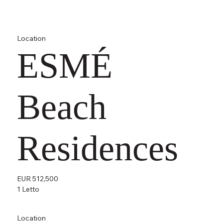
Location
ESMÉ
Beach
Residences
EUR 512,500
1 Letto
Location