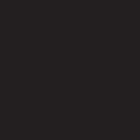
О Нас
Мы фирма по недвижимости в Дубае, и
оказываем поддержку инвесторам со всего
мира в соответствии с их потребностями в
сфере элитной недвижимости.