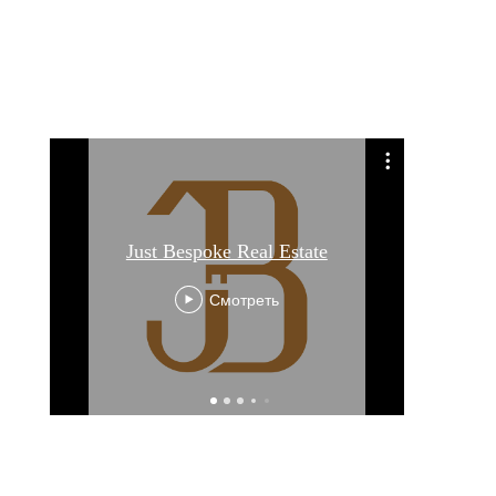
E se po
Just Bespoke Real Estate
mare
pa
Смотреть