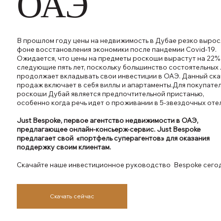
ОАЭ
В прошлом году цены на недвижимость в Дубае резко вырос
фоне восстановления экономики после пандемии Covid-19.
Ожидается, что цены на предметы роскоши вырастут на 22%
следующие пять лет, поскольку большинство состоятельных 
продолжает вкладывать свои инвестиции в ОАЭ. Данный ск
продаж включает в себя виллы и апартаменты.Для покупате
роскоши Дубай является предпочтительной пристанью,
особенно когда речь идет о проживании в 5-звездочных отел
Just Bespoke, первое агентство недвижимости в ОАЭ,
предлагающее онлайн-консьерж-сервис. Just Bespoke
предлагает свой «портфель суперагентов» для оказания
поддержку своим клиентам.
Скачайте наше инвестиционное руководство Bespoke сегод
Скачать сейчас