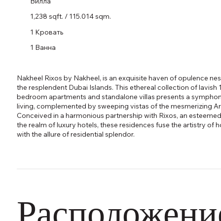
Вилла
1,238 sqft. / 115.014 sqm.
1 Кровать
1 Ванна
Nakheel Rixos by Nakheel, is an exquisite haven of opulence ne
the resplendent Dubai Islands. This ethereal collection of lavish 1
bedroom apartments and standalone villas presents a symphony
living, complemented by sweeping vistas of the mesmerizing Ar
Conceived in a harmonious partnership with Rixos, an esteeme
the realm of luxury hotels, these residences fuse the artistry of h
with the allure of residential splendor.
Расположени