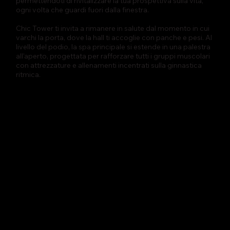
permettendoti di rivitalizzare la tua prospettiva sulla vita,
ogni volta che guardi fuori dalla finestra.
Chic Tower ti invita a rimanere in salute dal momento in cui
varchi la porta, dove la hall ti accoglie con panche e pesi. Al
livello del podio, la spa principale si estende in una palestra
all'aperto, progettata per rafforzare tutti i gruppi muscolari
con attrezzature e allenamenti incentrati sulla ginnastica
ritmica.